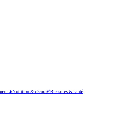
ment
🥑
Nutrition & récup
🩹
Blessures & santé