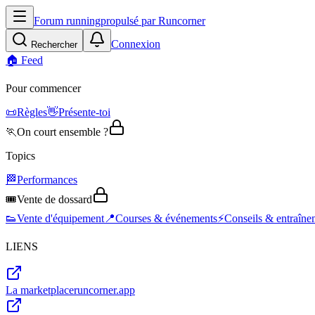
Forum running
propulsé par Runcorner
Connexion
Rechercher
🏠 Feed
Pour commencer
📜
Règles
👋
Présente-toi
🏃
On court ensemble ?
Topics
🏁
Performances
🎟️
Vente de dossard
👟
Vente d'équipement
📍
Courses & événements
⚡
Conseils & entraîne
LIENS
La marketplace
runcorner.app